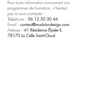
Pour toute information concernant nos
programmes de formation, n'hésitez
pas à nous contacter :
Téléphone :
06 12 50 30 44
Email :
contact@modulor-design.com
Adresse :
41 Résidence Élysée II,
78170 La Celle Saint-Cloud
L'HABITAT
INCLUSIF
MODULOR DESIGN
41 Résidence ELYSÉE II
78170 LA CELLE SAINT CLOUD
Contactez-nous
Entreprise Certifiée